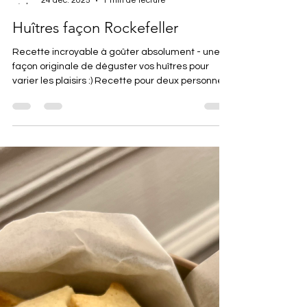
Carla Salachas
24 déc. 2025
1 min de lecture
Huîtres façon Rockefeller
Recette incroyable à goûter absolument - une
façon originale de déguster vos huîtres pour
varier les plaisirs :) Recette pour deux personnes
Ingrédients : • 6 Huîtres n°1 spéciales • 50g de
Beurre • 2 Échalotes • 1 gousse d’ail • 250g
d’épinards frais • Persil • Chapelure • Parmesan
râpé • Jus de ½ citron • Tabasco (selon les goûts)
• Sel, poivre Préparation 1 - Four à 200°C Ouvrir