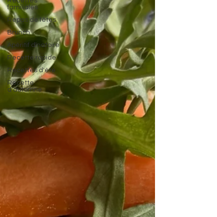
Recettes
familiales
Repas de fêtes
Brunch
Apéritif dînatoire
Recette rapide
Recettes d'été
Recette
d'automne