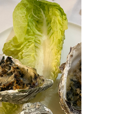
Ingrédients : (4 personnes) 400 g de saumon 400
g de cabillaud 40 cl de lait de coco 40 cl de
bouillon de légumes ou fumet de poisson 4
pommes de terre 3 carottes 2 poireaux 1
échalote 1 gousse d’ail 1 morceau de
gingembre frais 1 citron vert 1 petit bouquet de
coriandre et d’aneth 1 c. à soupe d’huile Sel,
poivre 1 - Éplucher et couper les pommes de
terre et les carottes en rondelles. 2 - Émincer les
poireaux, l’échalote et l’ail. 3 -