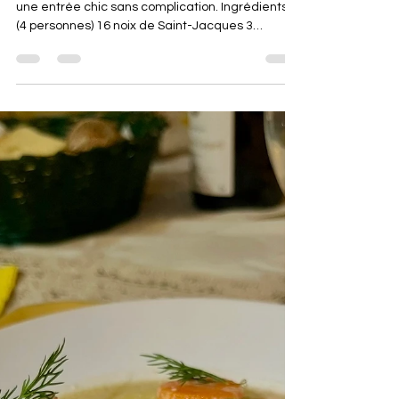
Saint-Jacques grillées sur fondue
de poireaux, notes d’agrume &
de vanille
Une recette élégante mais facile, parfaite pour
une entrée chic sans complication. Ingrédients :
(4 personnes) 16 noix de Saint-Jacques 3
poireaux 20 cl de crème liquide 20 g de beurre 1
c. à soupe d’huile ½ orange (zeste + un peu de
jus) ½ citron (zeste) 1 pincée de vanille en poudre
(ou ½ gousse de vanille) Sel, poivre 1 - Laver et
émincer finement les poireaux. 2 - Dans une
poêle ou une casserole, faire fondre le beurre à
feu doux. Ajouter les poireaux, saler légèrement
e