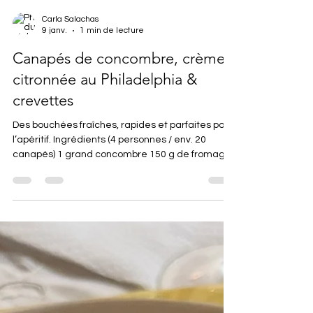
Carla Salachas
9 janv.
1 min de lecture
Canapés de concombre, crème
citronnée au Philadelphia &
crevettes
Des bouchées fraîches, rapides et parfaites pour
l’apéritif. Ingrédients (4 personnes / env. 20
canapés) 1 grand concombre 150 g de fromage
Philadelphia 1 citron (zeste + un peu de jus) 2 c. à
soupe d’huile d’olive 1 petit bouquet d’aneth 150
g de crevettes roses décortiquées Sel, poivre 1 -
Laver le concombre et le couper en rondelles
pas trop fines. Les poser sur du papier absorbant.
2 - Dans un bol, mélanger le Philadelphia, l’huile