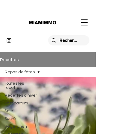
Recettes
Repas de fêtes
Toutes les
recettes
Recettes d’hiver
Post partum
Salé
Sucré
Végétarien