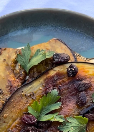
Carla Salachas
23 déc. 2025
1 min de lecture
Sablés de Noël
Le petit cadeau qui fait toujours son effet 💝
(environ 30–40 biscuits) Ingrédients 250 g de
farine 125 g de beurre doux (mou) 100 g de sucre
en poudre 1 œuf 1 pincée de sel 1 sachet de
sucre vanillé ou vanille Cannelle / gingembre en
poudre Crémer le beurre et le sucre. Ajouter
l’œuf et la vanille. Incorporer la farine, le sel et les
épices. Former une boule, filmer et mettre au
frais 1 h. Étaler la pâte (3–4 mm), découper les
formes. Cuire 10–12 min à 170°C. Ils doivent êt