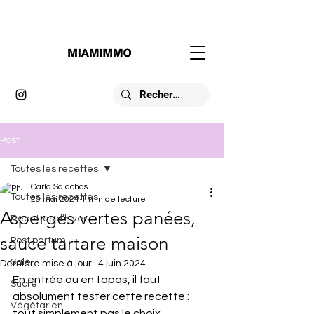
Post
Toutes les recettes
Carla Salachas
Toutes les recettes
20 mai 2024
1 min de lecture
Asperges vertes panées,
Recettes d’hiver
sauce tartare maison
Post partum
Salé
Dernière mise à jour :
4 juin 2024
En entrée ou en tapas, il faut 
Sucré
absolument tester cette recette : 
Végétarien
tout simplement pas le choix 