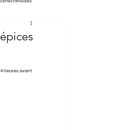
cettes familiales
cette d'automne
 épices
/4 heures avant 