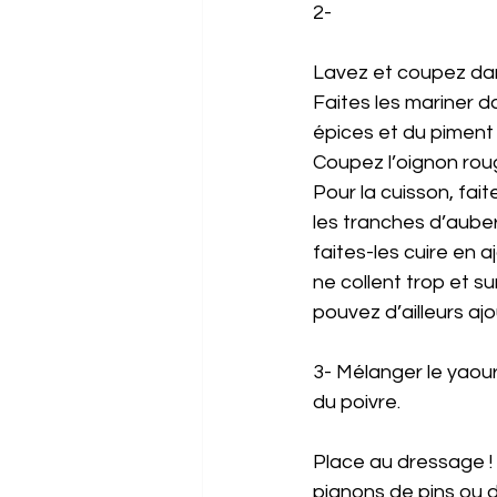
2-  
Lavez et coupez dan
Faites les mariner d
épices et du piment
Coupez l’oignon roug
Pour la cuisson, fait
les tranches d’aube
faites-les cuire en a
ne collent trop et s
pouvez d’ailleurs aj
3- Mélanger le yaourt
du poivre. 
Place au dressage ! 
pignons de pins ou d