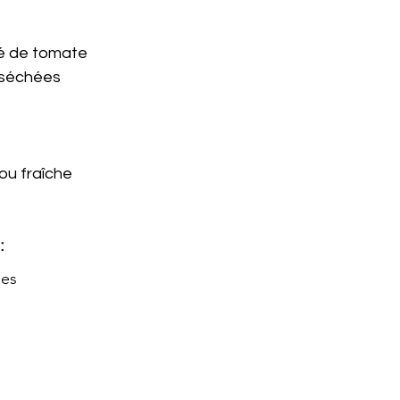
é de tomate
 séchées
ou fraîche
:
nes