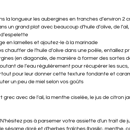
s la longueur les aubergines en tranches d’environ 2 
ans un grand plat avec beaucoup d’huile d’olive, de l’ail
 d’espelette
e en lamelles et ajoutez-le à la marinade
es chauffer de l’huile d’olive dans une poêle, entaillez 
rgines (en diagonale, de manière à former des sortes d
joutant de l’eau régulièrement pour récupérer les sucs, é
urtout pour leur donner cette texture fondante et caram
outer un peu de miel selon vos goûts
 grec avec de l’ail, la menthe ciselée, le jus de citron ja
N'hésitez pas à parsemer votre assiette d'un trait de ju
e sésame doré et d'herbes fraîches (basilic, menthe, co