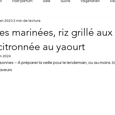
er
Post partum
Salé
Sucré
Végétarien
Re
uin 2023
2 min de lecture
Apéritif dînatoire
Recette rapide
Recettes d'été
Re
s marinées, riz grillé aux
citronnée au yaourt
in 2024
sonnes – À préparer la veille pour le lendemain, ou au moins 3
saveurs