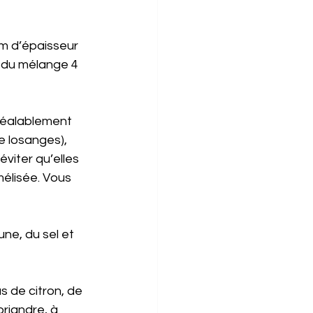
cm d’épaisseur
, du mélange 4 
préalablement 
e losanges), 
viter qu’elles 
élisée. Vous 
une, du sel et 
s de citron, de 
riandre, à 