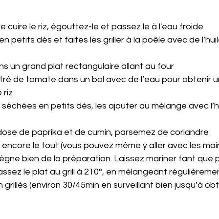
cuire le riz, égouttez-le et passez le à l'eau froide
 petits dés et faites les griller à la poêle avec de l’huil
s un grand plat rectangulaire allant au four
ré de tomate dans un bol avec de l’eau pour obtenir un
 riz
séchées en petits dés, les ajouter au mélange avec l’h
ose de paprika et de cumin, parsemez de coriandre
encore le tout (vous pouvez même y aller avec les main
prègne bien de la préparation. Laissez mariner tant que p
assez le plat au grill à 210°, en mélangeant régulièreme
n grillés (environ 30/45min en surveillant bien jusqu’à obt