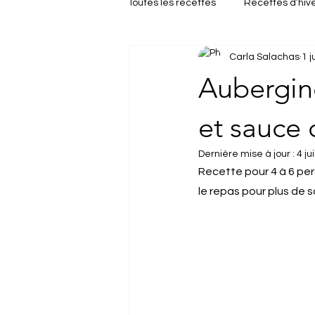
Toutes les recettes
Recettes d’hiv
Carla Salachas
1 j
Repas de fêtes
Brunch
Aubergine
et sauce 
Dernière mise à jour :
4 ju
Recette pour 4 à 6 per
le repas pour plus de 