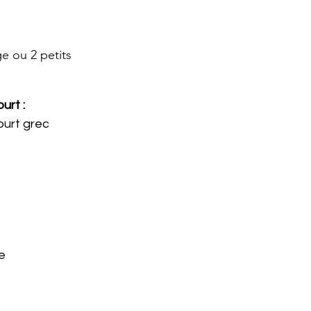
e ou 2 petits
urt :
ourt grec
e