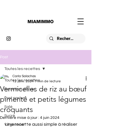
Post
Toutes les recettes
Carla Salachas
Toutes les recettes
12 janv. 2024
1 min de lecture
Vermicelles de riz au bœuf
Recettes d’hiver
pimenté et petits légumes
Post partum
Salé
croquants
Sucré
Dernière mise à jour :
4 juin 2024
Une recette aussi simple à réaliser 
Végétarien