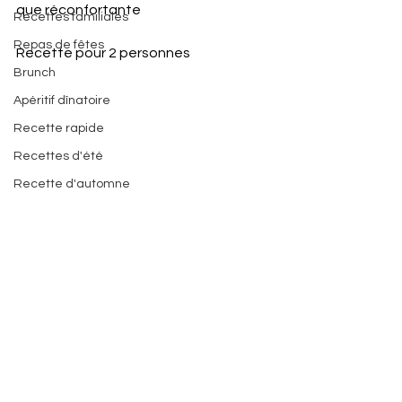
que réconfortante 
Recettes familiales
Repas de fêtes
Recette pour 2 personnes 
Brunch
Apéritif dînatoire
Recette rapide
Recettes d'été
Recette d'automne