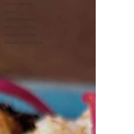
Repas de fêtes
Brunch
Apéritif dînatoire
Recette rapide
Recettes d'été
Recette d'automne