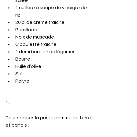
salée 
1 cuillère à soupe de vinaigre de 
riz 
20 cl de crème fraîche
Persillade 
Noix de muscade 
Ciboulette fraîche 
1 demi bouillon de légumes 
Beurre 
Huile d’olive 
Sel 
Poivre 
1- 
Pour réaliser  la purée pomme de terre 
et panais :