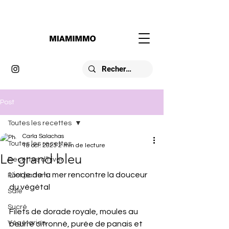
Post
Toutes les recettes
Carla Salachas
Toutes les recettes
18 oct. 2023
2 min de lecture
Le grand bleu
Recettes d’hiver
L'iode de la mer rencontre la douceur 
Post partum
du végétal
Salé
Sucré
Filets de dorade royale, moules au 
Végétarien
beurre citronné, purée de panais et 