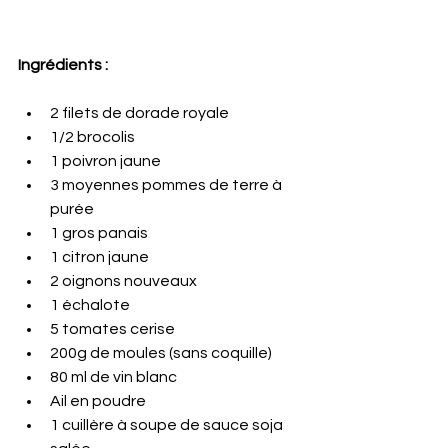
Ingrédients : 
2 filets de dorade royale 
1/2 brocolis 
1 poivron jaune 
3 moyennes pommes de terre à 
purée 
1 gros panais 
1 citron jaune 
2 oignons nouveaux 
1 échalote 
5 tomates cerise 
200g de moules (sans coquille) 
80 ml de vin blanc 
Ail en poudre 
1 cuillère à soupe de sauce soja 