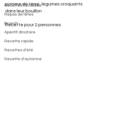
pomme de terre, légumes croquants 
Recettes familiales
dans leur bouillon
Repas de fêtes
Brunch
Recette pour 2 personnes 
Apéritif dînatoire
Recette rapide
Recettes d'été
Recette d'automne