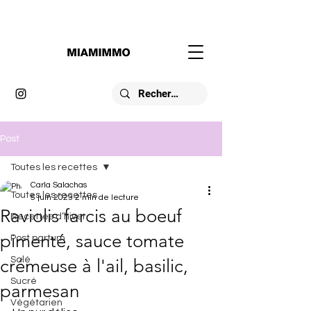
Post
Toutes les recettes
Carla Salachas
Toutes les recettes
5 juin 2023
2 min de lecture
Raviolis farcis au boeuf
Recettes d’hiver
pimenté, sauce tomate
Post partum
Salé
crémeuse à l'ail, basilic,
Sucré
parmesan
Végétarien