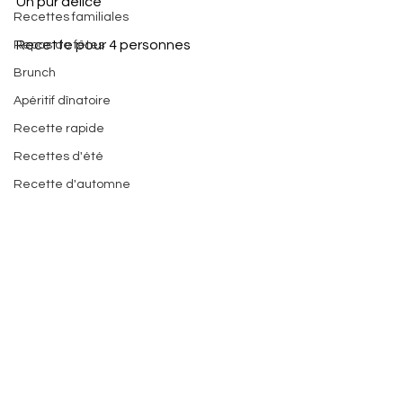
Un pur délice
Recettes familiales
Recette pour 4 personnes 
Repas de fêtes
Brunch
Apéritif dînatoire
Recette rapide
Recettes d'été
Recette d'automne