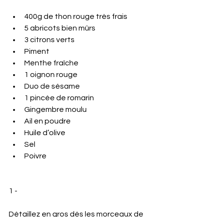
400g de thon rouge très frais
5 abricots bien mûrs
3 citrons verts
Piment
Menthe fraîche
1 oignon rouge
Duo de sésame
1 pincée de romarin
Gingembre moulu
Ail en poudre
Huile d’olive
Sel
Poivre
1 -
Détaillez en gros dés les morceaux de 