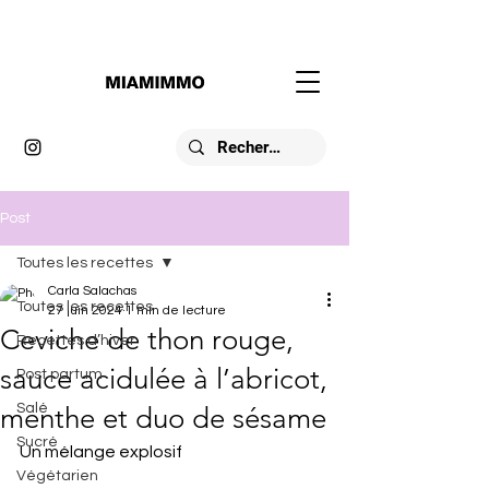
Post
Toutes les recettes
Carla Salachas
Toutes les recettes
27 juin 2024
1 min de lecture
Ceviche de thon rouge,
Recettes d’hiver
sauce acidulée à l’abricot,
Post partum
Salé
menthe et duo de sésame
Sucré
Un mélange explosif 
Végétarien