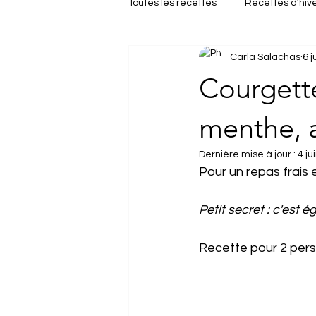
Toutes les recettes
Recettes d’hiv
Carla Salachas
6 j
Repas de fêtes
Brunch
Courgettes
menthe, a
Dernière mise à jour :
4 ju
Pour un repas frais e
Petit secret : c'est 
Recette pour 2 per