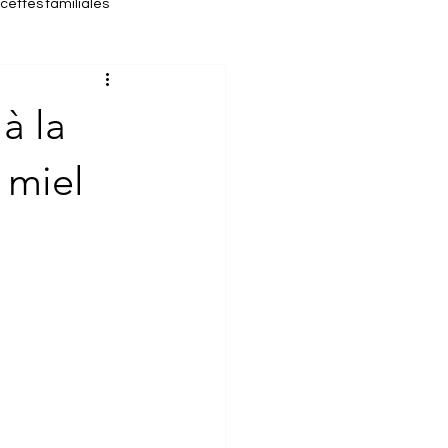
cettes familiales
cette d'automne
à la
 miel