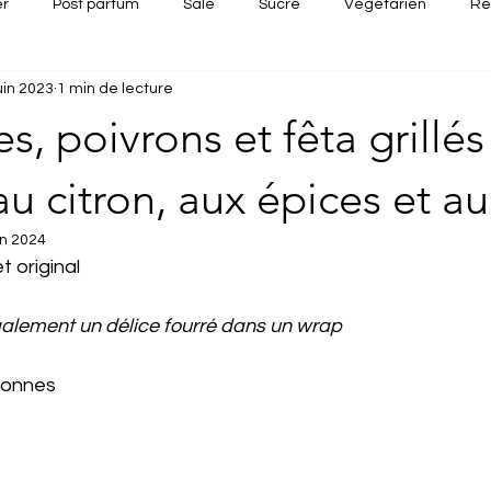
er
Post partum
Salé
Sucré
Végétarien
Re
uin 2023
1 min de lecture
Apéritif dînatoire
Recette rapide
Recettes d'été
Re
, poivrons et fêta grillés 
u citron, aux épices et au
in 2024
t original 
également un délice fourré dans un wrap 
sonnes 