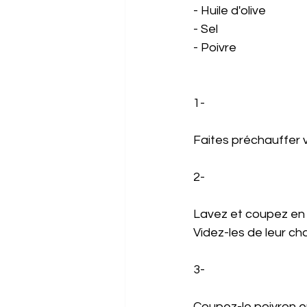
- Huile d'olive
- Sel 
- Poivre 
1-
Faites préchauffer v
2-
Lavez et coupez en 
Videz-les de leur ch
3-
Coupez-le poivron en