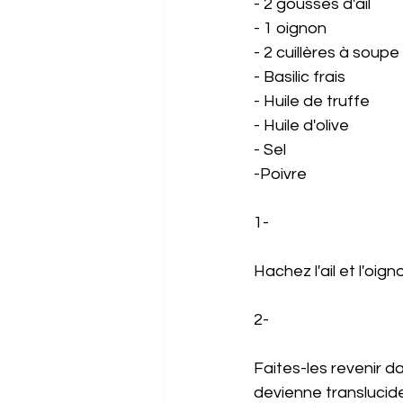
- 2 gousses d'ail 
- 1 oignon 
- 2 cuillères à soup
- Basilic frais 
- Huile de truffe 
- Huile d'olive 
- Sel 
-Poivre 
1- 
Hachez l'ail et l'oign
2- 
Faites-les revenir da
devienne translucid