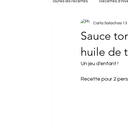
Toutes les recettes
Recettes d’hiv
Carla Salachas
13 
Repas de fêtes
Brunch
Sauce tom
huile de t
Un jeu d'enfant !
Recette pour 2 per