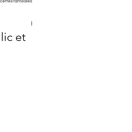
cettes familiales
cette d'automne
lic et