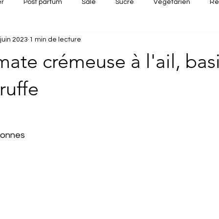
er
Post partum
Salé
Sucré
Végétarien
Re
juin 2023
1 min de lecture
Apéritif dînatoire
Recette rapide
Recettes d'été
Re
ate crémeuse à l'ail, basi
ruffe
sonnes 