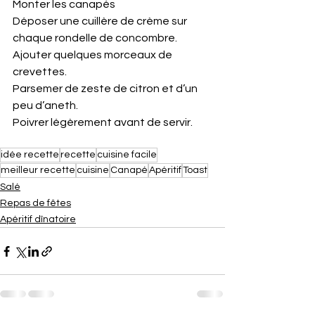
Monter les canapés
Déposer une cuillère de crème sur 
chaque rondelle de concombre.
Ajouter quelques morceaux de 
crevettes.
Parsemer de zeste de citron et d’un 
peu d’aneth.
Poivrer légèrement avant de servir.
idée recette
recette
cuisine facile
meilleur recette
cuisine
Canapé
Apéritif
Toast
Salé
Repas de fêtes
Apéritif dînatoire