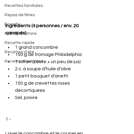
Recettes familiales
Repas de fêtes
Brunch
Ingrédients (4 personnes / env. 20 
canapés)
Apéritif dînatoire
Recette rapide
1 grand concombre
Recettes d'été
150 g de fromage Philadelphia
Recette d'automne
1 citron (zeste + un peu de jus)
2 c. à soupe d’huile d’olive
1 petit bouquet d’aneth
150 g de crevettes roses 
décortiquées
Sel, poivre
1 - 
Laver le concombre et le couper en 