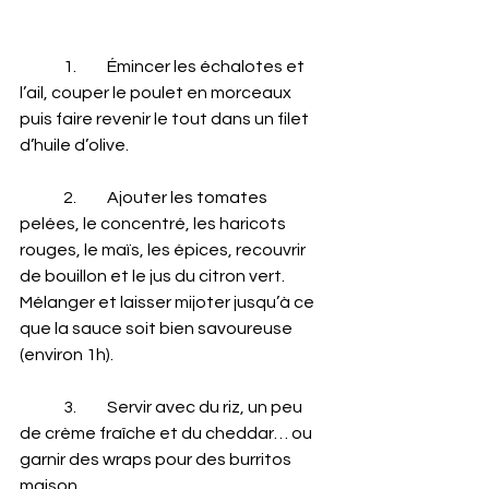
	1.	Émincer les échalotes et 
l’ail, couper le poulet en morceaux 
puis faire revenir le tout dans un filet 
d’huile d’olive.
	2.	Ajouter les tomates 
pelées, le concentré, les haricots 
rouges, le maïs, les épices, recouvrir 
de bouillon et le jus du citron vert. 
Mélanger et laisser mijoter jusqu’à ce 
que la sauce soit bien savoureuse 
(environ 1h).
	3.	Servir avec du riz, un peu 
de crème fraîche et du cheddar… ou 
garnir des wraps pour des burritos 
maison.