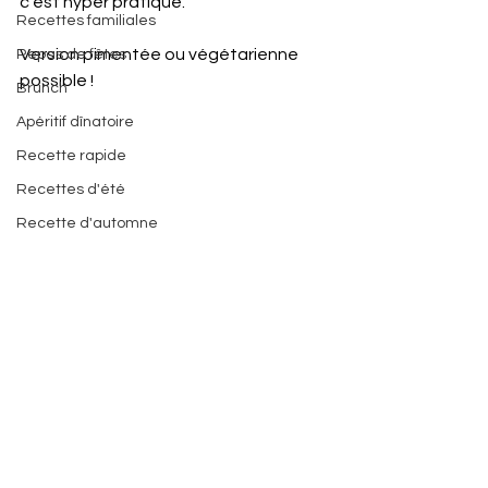
c’est hyper pratique. 
Recettes familiales
Version pimentée ou végétarienne 
Repas de fêtes
possible ! 
Brunch
Apéritif dînatoire
Recette rapide
Recettes d'été
Recette d'automne