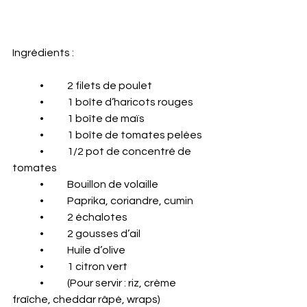
Ingrédients :
	•	2 filets de poulet
	•	1 boîte d’haricots rouges
	•	1 boîte de maïs
	•	1 boîte de tomates pelées
	•	1/2 pot de concentré de 
tomates
	•	Bouillon de volaille
	•	Paprika, coriandre, cumin
	•	2 échalotes
	•	2 gousses d’ail
	•	Huile d’olive
	•	1 citron vert
	•	(Pour servir : riz, crème 
fraîche, cheddar râpé, wraps)