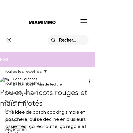
Post
Toutes les recettes
Carla Salachas
Toutes les recettes
21 nov. 2025
1 min de lecture
Poulet, haricots rouges et
Recettes d’hiver
maïs mijotés
Post partum
Salé
Une idée de batch cooking simple et 
pas chère, qui se décline en plusieurs 
Sucré
assiettes : ça réchauffe, ça régale et 
Végétarien