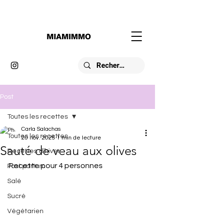
Post
Toutes les recettes
Carla Salachas
Toutes les recettes
20 nov. 2025
1 min de lecture
Sauté de veau aux olives
Recettes d’hiver
Recette pour 4 personnes
Post partum
Salé
Sucré
Végétarien