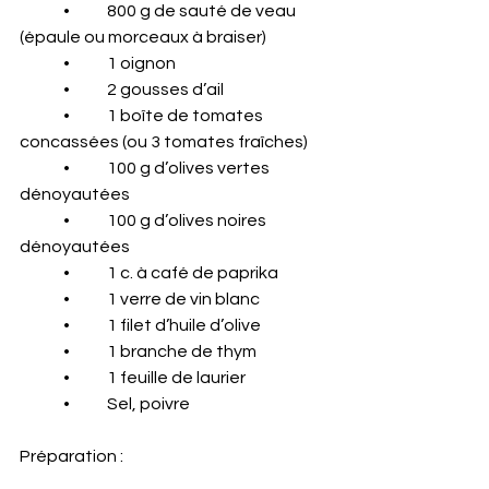
	•	800 g de sauté de veau 
(épaule ou morceaux à braiser)
	•	1 oignon
	•	2 gousses d’ail
	•	1 boîte de tomates 
concassées (ou 3 tomates fraîches)
	•	100 g d’olives vertes 
dénoyautées
	•	100 g d’olives noires 
dénoyautées
	•	1 c. à café de paprika
	•	1 verre de vin blanc
	•	1 filet d’huile d’olive
	•	1 branche de thym
	•	1 feuille de laurier
	•	Sel, poivre
Préparation :