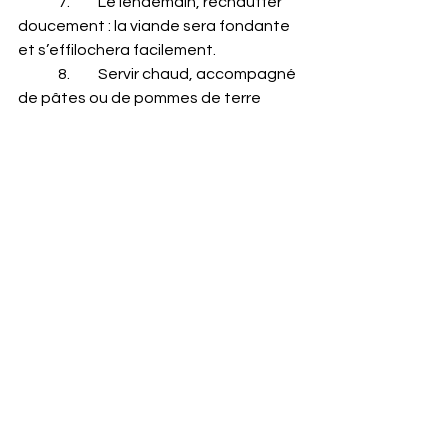
	7.	Le lendemain, réchauffer 
doucement : la viande sera fondante 
et s’effilochera facilement.
	8.	Servir chaud, accompagné 
de pâtes ou de pommes de terre