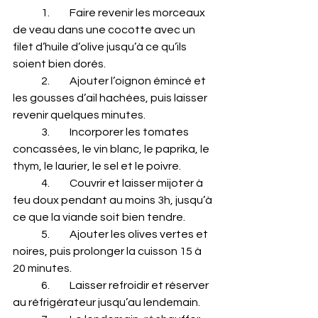
	1.	Faire revenir les morceaux 
de veau dans une cocotte avec un 
filet d’huile d’olive jusqu’à ce qu’ils 
soient bien dorés.
	2.	Ajouter l’oignon émincé et 
les gousses d’ail hachées, puis laisser 
revenir quelques minutes.
	3.	Incorporer les tomates 
concassées, le vin blanc, le paprika, le 
thym, le laurier, le sel et le poivre.
	4.	Couvrir et laisser mijoter à 
feu doux pendant au moins 3h, jusqu’à 
ce que la viande soit bien tendre.
	5.	Ajouter les olives vertes et 
noires, puis prolonger la cuisson 15 à 
20 minutes.
	6.	Laisser refroidir et réserver 
au réfrigérateur jusqu’au lendemain.