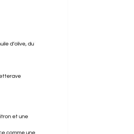
le d’olive, du 
betterave
itron et une 
auce comme une 