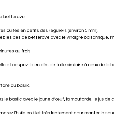
de betterave 
s cuites en petits dés réguliers (environ 5 mm).
z les dés de betterave avec le vinaigre balsamique, l’hui
inutes au frais
la et coupez-la en dés de taille similaire à ceux de la 
rtare au basilic 
 le basilic avec le jaune d’œuf, la moutarde, le jus de c
rporez l’huile en filet très lentement pour monter la s