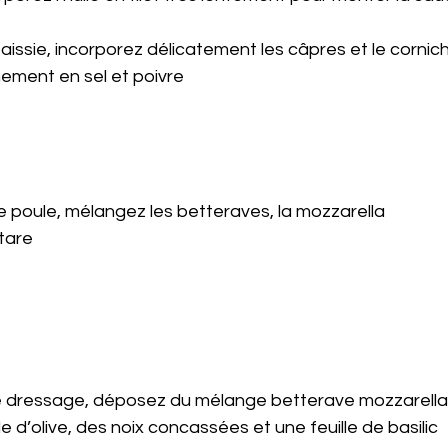
aissie, incorporez délicatement les câpres et le corni
nement en sel et poivre
e poule, mélangez les betteraves, la mozzarella
tare 
e dressage, déposez du mélange betterave mozzarella
ile d’olive, des noix concassées et une feuille de basilic