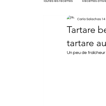
Toutes les recettes
Recettes d’hiv
Carla Salachas
14 
Repas de fêtes
Brunch
Tartare b
tartare au
Un peu de fraîcheur