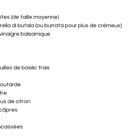
ites (de taille moyenne)
ella di bufala (ou burrata pour plus de crémeux)
 vinaigre balsamique
lles de basilic frais
moutarde
tre 
jus de citron
 câpres 
oncassées