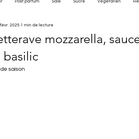
er
Post partum
Salé
Sucré
Végétarien
Re
févr. 2025
1 min de lecture
Apéritif dînatoire
Recette rapide
Recettes d'été
Re
etterave mozzarella, sauc
 basilic
 de saison 